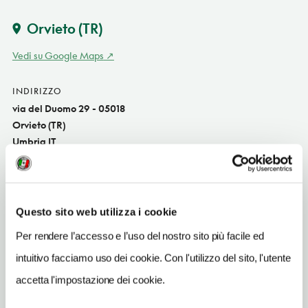
Orvieto
(TR)
Vedi su Google Maps
INDIRIZZO
via del Duomo 29 - 05018
Orvieto (TR)
Umbria IT
SITO WEB
www.bblamagnolia.it
Questo sito web utilizza i cookie
INDIRIZZO EMAIL
info@bblamagnolia.it
Per rendere l’accesso e l’uso del nostro sito più facile ed
intuitivo facciamo uso dei cookie. Con l'utilizzo del sito, l'utente
TELEFONO
0763342808-3494620733
accetta l'impostazione dei cookie.
NUMERO CAMERE