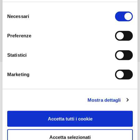
4
Selezione
Necessari
del
NUMERO APPARTAMENTI
consenso
3
Preferenze
Statistici
Marketing
Mostra dettagli
Accetta tutti i cookie
Accetta selezionati