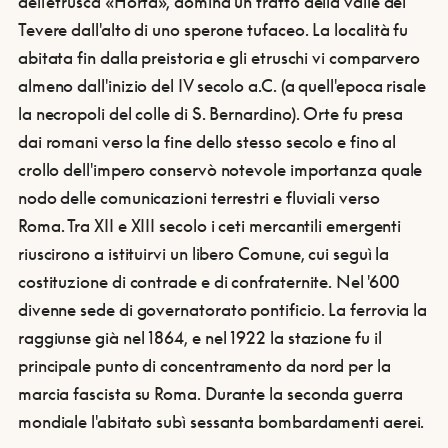
dell'etrusca «Horta», domina un tratto della valle del
Tevere dall'alto di uno sperone tufaceo. La località fu
abitata fin dalla preistoria e gli etruschi vi comparvero
almeno dall'inizio del IV secolo a.C. (a quell'epoca risale
la necropoli del colle di S. Bernardino). Orte fu presa
dai romani verso la fine dello stesso secolo e fino al
crollo dell'impero conservò notevole importanza quale
nodo delle comunicazioni terrestri e fluviali verso
Roma. Tra XII e XIII secolo i ceti mercantili emergenti
riuscirono a istituirvi un libero Comune, cui seguì la
costituzione di contrade e di confraternite. Nel '600
divenne sede di governatorato pontificio. La ferrovia la
raggiunse già nel 1864, e nel 1922 la stazione fu il
principale punto di concentramento da nord per la
marcia fascista su Roma. Durante la seconda guerra
mondiale l'abitato subì sessanta bombardamenti aerei.