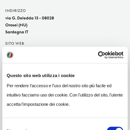
INDIRIZZO
via G. Deledda 13 - 08028
Orosei (NU)
Sardegna IT
SITO WEB
www.hotelmariarosaria.it
INDIRIZZO EMAIL
booking@hotelmariarosaria.it
Questo sito web utilizza i cookie
TELEFONO
Per rendere l’accesso e l’uso del nostro sito più facile ed
078498657
intuitivo facciamo uso dei cookie. Con l'utilizzo del sito, l'utente
NUMERO CAMERE
accetta l'impostazione dei cookie.
61
ORARI DI APERTURA
Selezione
Chiusura: sempre aperto