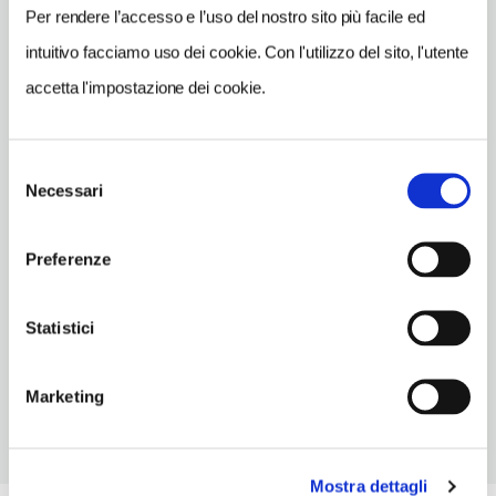
Vedi su Google Maps
Per rendere l’accesso e l’uso del nostro sito più facile ed
intuitivo facciamo uso dei cookie. Con l'utilizzo del sito, l'utente
INDIRIZZO
via Santuario di Oropa 480 - 13813
accetta l'impostazione dei cookie.
Oropa (BI)
Piemonte
Selezione
SITO WEB
Necessari
del
www.santuariodioropa.it
consenso
INDIRIZZO EMAIL
Preferenze
info@santuariodioropa.it
Statistici
TELEFONO
01525551200
Marketing
Mostra dettagli