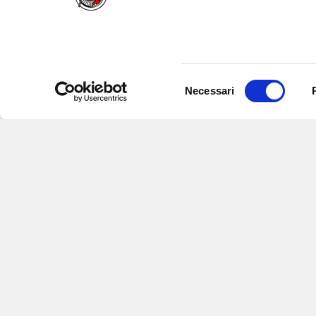
Selezione
Necessari
del
consenso
Iscriviti alle nostre newsletter
per
eventi e aggiornamenti su offert