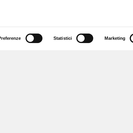
Preferenze
Statistici
Marketing
 ricevere notizie,
e speciali.