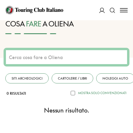
HOME
DESTINAZIONI
OLIENA
FARE
ACCEDI
COSA
FARE
A OLIENA
Cerca
SITI ARCHEOLOGICI
CARTOLERIE / LIBRI
NOLEGGI AUTO
0 RISULTATI
MOSTRA SOLO CONVENZIONATI
Nessun risultato.