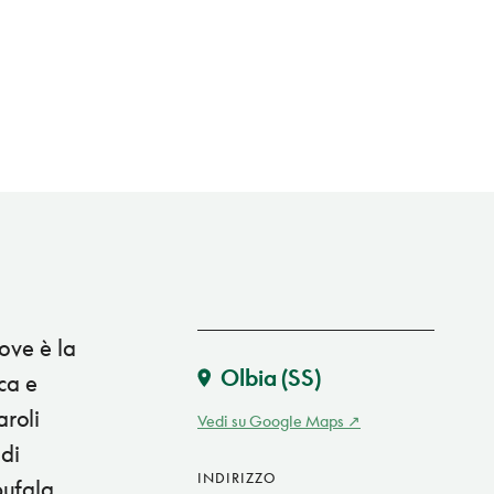
ove è la
Olbia
(SS)
ca e
aroli
Vedi su Google Maps
 di
INDIRIZZO
ufala,