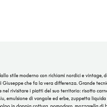
allo stile moderno con richiami nordici e vintage, d
i Giuseppe che fa la vera differenza. Grande tecni
nel rivisitare i piatti del suo territorio: risotto carn
siu, emulsione di vongole ed erbe, zuppetta liquida
polpo in doppia cottura, pomodoro, mozzarella di b