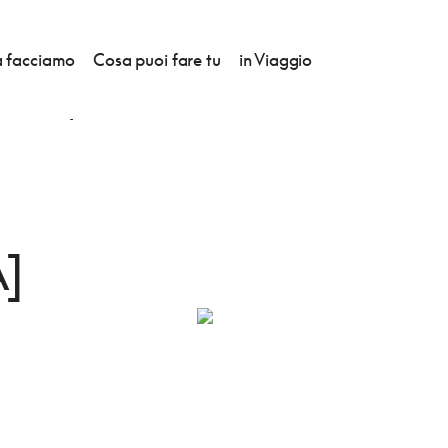
 facciamo
Cosa puoi fare tu
in Viaggio
O IN CUCINA]
E
]