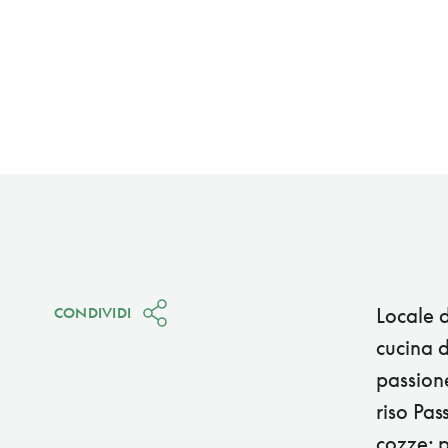
Locale d
CONDIVIDI
cucina d
passione 
riso Pas
cozze; 