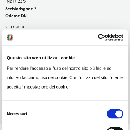
INDIRIZZO
Seebladsgade 21
Odense DK
SITO WEB
www.stormspakhus.dk
INDIRIZZO EMAIL
hello@stormspakhus.dk
Questo sito web utilizza i cookie
TELEFONO
Per rendere l’accesso e l’uso del nostro sito più facile ed
33930760
intuitivo facciamo uso dei cookie. Con l'utilizzo del sito, l'utente
TIPO DI CUCINA
accetta l'impostazione dei cookie.
street foo
Selezione
Necessari
del
consenso