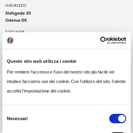
INDIRIZZO
Slotsgade 20
Odense DK
SITO WEB
www.orientalbarbecue.dk
INDIRIZZO EMAIL
info@orientalbarbecue.dk
Questo sito web utilizza i cookie
TELEFONO
Per rendere l’accesso e l’uso del nostro sito più facile ed
63123828-28771666
intuitivo facciamo uso dei cookie. Con l'utilizzo del sito, l'utente
TIPO DI CUCINA
accetta l'impostazione dei cookie.
asiatic
Selezione
Necessari
del
consenso