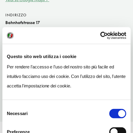
INDIRIZZO
Bahnhofstrasse 17
Oberammergau DE
SITO WEB
www.hotel-schilcherhof.de
Questo sito web utilizza i cookie
INDIRIZZO EMAIL
Per rendere l’accesso e l’uso del nostro sito più facile ed
info@hotel-schilcherhof.de
intuitivo facciamo uso dei cookie. Con l'utilizzo del sito, l'utente
TELEFONO
accetta l'impostazione dei cookie.
88224740
Selezione
Necessari
del
consenso
Preferenze