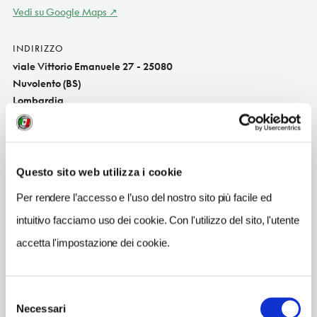
Vedi su Google Maps
INDIRIZZO
viale Vittorio Emanuele 27 - 25080
Nuvolento (BS)
Lombardia
INDIRIZZO EMAIL
ramonaperugini@libero.it
Questo sito web utilizza i cookie
TELEFONO
3472364533
Per rendere l’accesso e l’uso del nostro sito più facile ed
intuitivo facciamo uso dei cookie. Con l'utilizzo del sito, l'utente
NUMERO CAMERE
2
accetta l'impostazione dei cookie.
NUMERO COPERTI
N/D
Selezione
Necessari
del