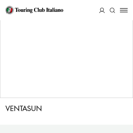
HOME
DESTINAZIONI
NOVI LIGURE
FARE
VENTASUN
ACCEDI
Cerca
VENTASUN