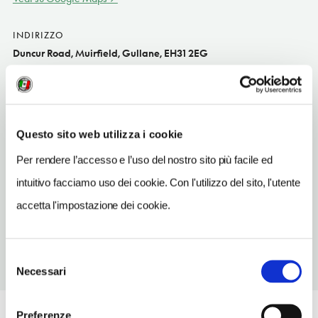
INDIRIZZO
Duncur Road, Muirfield, Gullane, EH31 2EG
North Berwick UK
SITO WEB
muirfield.org.uk
Questo sito web utilizza i cookie
INDIRIZZO EMAIL
Per rendere l’accesso e l’uso del nostro sito più facile ed
hceg@muirfield.org.uk
intuitivo facciamo uso dei cookie. Con l'utilizzo del sito, l'utente
TELEFONO
accetta l'impostazione dei cookie.
1620842123
Selezione
Necessari
del
consenso
Preferenze