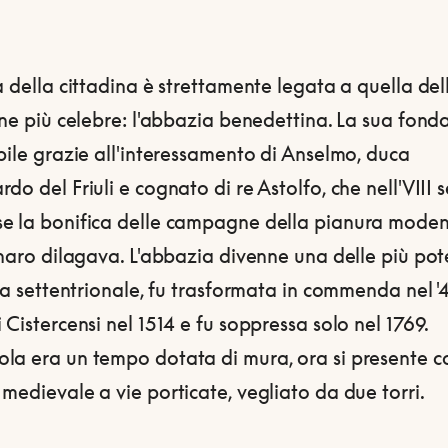
a della cittadina è strettamente legata a quella del
one più celebre: l'abbazia benedettina. La sua fond
bile grazie all'interessamento di Anselmo, duca
do del Friuli e cognato di re Astolfo, che nell'VIII 
e la bonifica delle campagne della pianura moden
anaro dilagava. L'abbazia divenne una delle più pot
lia settentrionale, fu trasformata in commenda nel '
 Cistercensi nel 1514 e fu soppressa solo nel 1769.
la era un tempo dotata di mura, ora si presente 
medievale a vie porticate, vegliato da due torri.