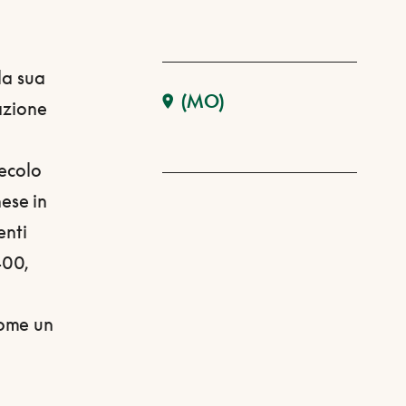
la sua
(MO)
azione
secolo
ese in
enti
400,
come un