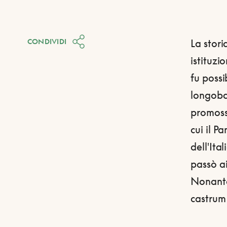
CONDIVIDI
La stori
istituzi
fu possi
longobar
promoss
cui il P
dell'Ita
passò ai
Nonanto
castrum 