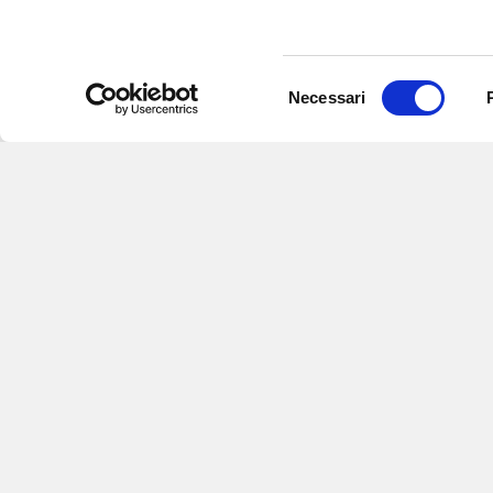
Selezione
Necessari
del
consenso
Iscriviti alle nostre
per ricevere notizie,