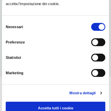
accetta l'impostazione dei cookie.
TIPO DI CUCINA
carne,pesce,campana
Selezione
NUMERO COPERTI
Necessari
del
60
consenso
ORARI DI APERTURA
Preferenze
Chiusura: periodo variabile
Statistici
Marketing
Mostra dettagli
Accetta tutti i cookie