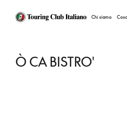
Chi siamo
Cosa
HOME
DESTINAZIONI
NOCERA INFERIORE
MANGIARE
Ò CA BISTR
Ò CA BISTRO'