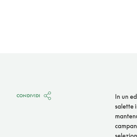
In un ed
CONDIVIDI
salette 
mantenut
campana.
selezion