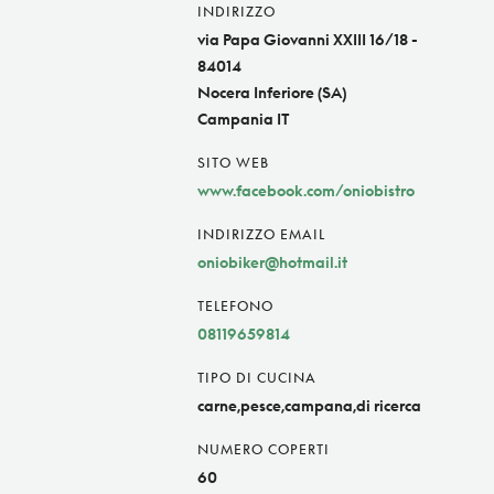
INDIRIZZO
via Papa Giovanni XXIII 16/18 -
84014
Nocera Inferiore (SA)
Campania IT
SITO WEB
www.facebook.com/oniobistro
INDIRIZZO EMAIL
oniobiker@hotmail.it
TELEFONO
08119659814
TIPO DI CUCINA
carne,pesce,campana,di ricerca
NUMERO COPERTI
60