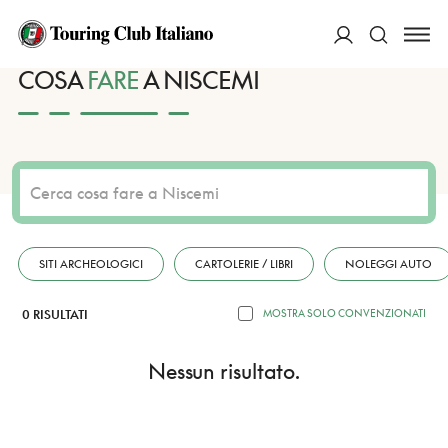
HOME
DESTINAZIONI
NISCEMI
FARE
ACCEDI
COSA
FARE
A NISCEMI
Cerca
SITI ARCHEOLOGICI
CARTOLERIE / LIBRI
NOLEGGI AUTO
0 RISULTATI
MOSTRA SOLO CONVENZIONATI
Nessun risultato.