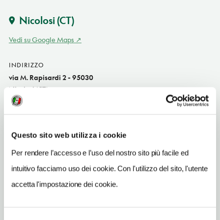
Nicolosi
(CT)
Vedi su Google Maps
INDIRIZZO
via M. Rapisardi 2 - 95030
Nicolosi (CT)
Sicilia IT
TELEFONO
095914924
Questo sito web utilizza i cookie
Per rendere l’accesso e l’uso del nostro sito più facile ed
TIPO DI CUCINA
del territorio,pizze
intuitivo facciamo uso dei cookie. Con l'utilizzo del sito, l'utente
accetta l'impostazione dei cookie.
NUMERO COPERTI
60
ORARI DI APERTURA
Selezione