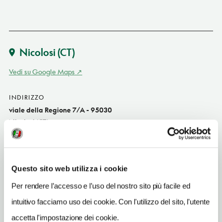
Nicolosi
(CT)
Vedi su Google Maps
INDIRIZZO
viale della Regione 7/A - 95030
Nicolosi (CT)
Sicilia IT
INDIRIZZO EMAIL
settepiunicolosi@gmail.com
Questo sito web utilizza i cookie
Per rendere l’accesso e l’uso del nostro sito più facile ed
TELEFONO
0957916316
intuitivo facciamo uso dei cookie. Con l'utilizzo del sito, l'utente
accetta l'impostazione dei cookie.
TIPO DI CUCINA