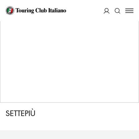
HOME
DESTINAZIONI
NICOLOSI
MANGIARE
SETTEPIÙ
ACCEDI
Cerca
SETTEPIÙ