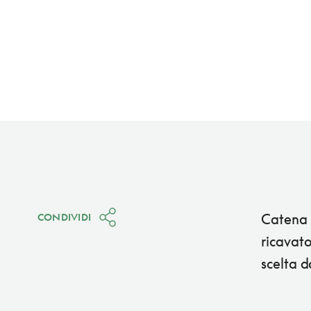
Catena d
CONDIVIDI
ricavato
scelta d