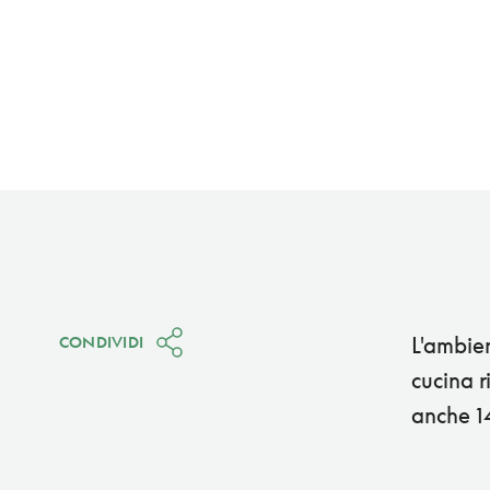
L'ambien
CONDIVIDI
cucina r
anche 1