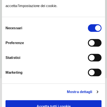
0941961188
accetta l'impostazione dei cookie.
TIPO DI CUCINA
carne,pesce,messinese
Selezione
Necessari
del
NUMERO COPERTI
consenso
600
Preferenze
ORARI DI APERTURA
Chiusura: sempre aperto
Statistici
Marketing
Mostra dettagli
Accetta tutti i cookie