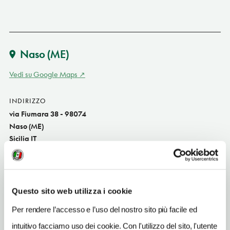
Naso
(ME)
Vedi su Google Maps
INDIRIZZO
via Fiumara 38 - 98074
Naso (ME)
Sicilia IT
SITO WEB
www.bontempoilristorante.com
Questo sito web utilizza i cookie
INDIRIZZO EMAIL
info@bontempoilristorante.com
Per rendere l’accesso e l’uso del nostro sito più facile ed
intuitivo facciamo uso dei cookie. Con l'utilizzo del sito, l'utente
TELEFONO