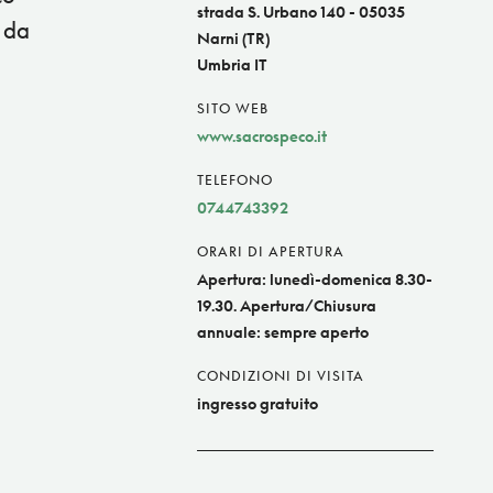
strada S. Urbano 140 - 05035
o da
Narni (TR)
Umbria IT
SITO WEB
www.sacrospeco.it
TELEFONO
0744743392
ORARI DI APERTURA
Apertura: lunedì-domenica 8.30-
19.30. Apertura/Chiusura
annuale: sempre aperto
CONDIZIONI DI VISITA
ingresso gratuito