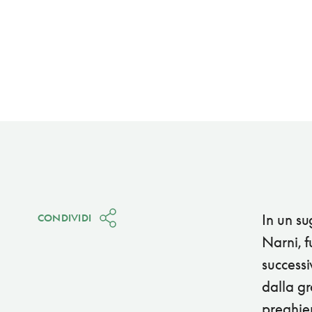
In un su
CONDIVIDI
Narni, f
success
dalla gr
preghier