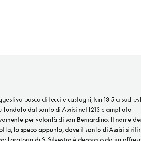
ggestivo bosco di lecci e castagni, km 13.5 a sud-est
u fondato dal santo di Assisi nel 1213 e ampliato
ivamente per volontà di san Bernardino. Il nome de
otta, lo speco appunto, dove il santo di Assisi si riti
a; l'oratorio di S. Silvestro è decorato da un affres