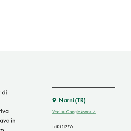
 di
Narni
(TR)
riva
Vedi su Google Maps
rava in
INDIRIZZO
co