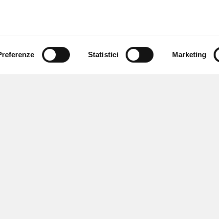
Preferenze
Statistici
Marketing
 ricevere notizie,
e speciali.