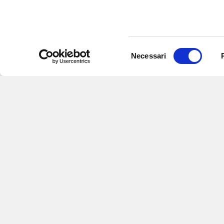
Selezione
Necessari
del
consenso
Iscriviti alle nostre newsletter
per
eventi e aggiornamenti su offert