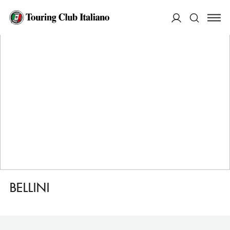
HOME
DESTINAZIONI
NAPOLI
DORMIRE
BELLINI
ACCEDI
Cerca
BELLINI