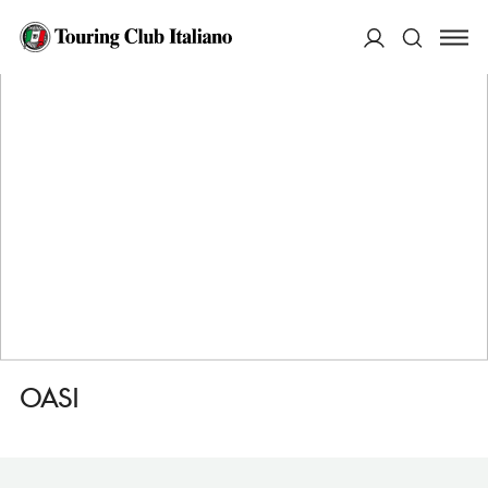
HOME
DESTINAZIONI
MUGGIA
DORMIRE
OASI
ACCEDI
Cerca
OASI