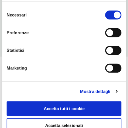
10
Selezione
Necessari
del
ORARI DI APERTURA
consenso
Chiusura: sempre aperto
Preferenze
Statistici
Marketing
Mostra dettagli
Accetta tutti i cookie
Accetta selezionati