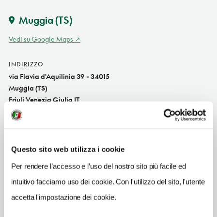
Muggia
(TS)
Vedi su Google Maps
INDIRIZZO
via Flavia d'Aquilinia 39 - 34015
Muggia (TS)
Friuli Venezia Giulia IT
SITO WEB
www.hoteloasitrieste.com
Questo sito web utilizza i cookie
INDIRIZZO EMAIL
booking@hoteloasitrieste.com
Per rendere l’accesso e l’uso del nostro sito più facile ed
intuitivo facciamo uso dei cookie. Con l'utilizzo del sito, l'utente
TELEFONO
040231745
accetta l'impostazione dei cookie.
NUMERO CAMERE