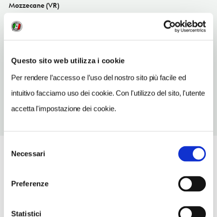
Mozzecane (VR)
Veneto IT
INDIRIZZO EMAIL
sambeninimarco@virgilio.it
Questo sito web utilizza i cookie
TELEFONO
Per rendere l’accesso e l’uso del nostro sito più facile ed
0456340559
intuitivo facciamo uso dei cookie. Con l'utilizzo del sito, l'utente
accetta l'impostazione dei cookie.
Selezione
Necessari
del
consenso
Preferenze
Statistici