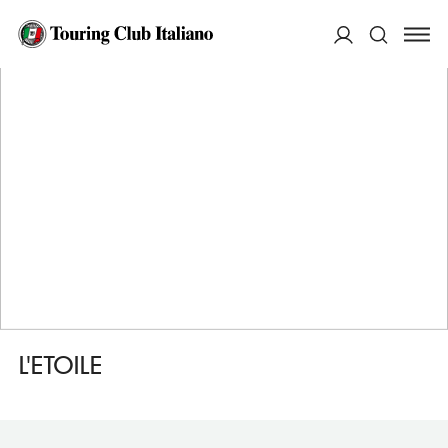
HOME
DESTINAZIONI
MOUSTIERS SAINTE MARIE
FARE
L'ETOILE
ACCEDI
Cerca
L'ETOILE