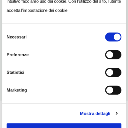
intuitivo facciamo uso dei cookie. Con l'utilizzo del sito, l'utente
INDIRIZZO EMAIL
accetta l'impostazione dei cookie.
info@leradici.biz
TELEFONO
0968665810-3204782387
Selezione
Necessari
del
NUMERO CAMERE
consenso
3
Preferenze
NUMERO COPERTI
N/D
Statistici
Marketing
Mostra dettagli