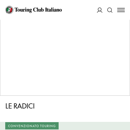
HOME
DESTINAZIONI
MOTTA SANTA LUCIA
DORMIRE
LE RADICI
ACCEDI
Cerca
LE RADICI
CONVENZIONATO TOURING