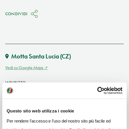
CONDIVIDI
Motta Santa Lucia
(CZ)
Vedi su Google Maps
INDIRIZZO
via C. M. Tallarico 33 - 88040
Motta Santa Lucia (CZ)
Calabria
Questo sito web utilizza i cookie
SITO WEB
Per rendere l’accesso e l’uso del nostro sito più facile ed
www.leradici.biz