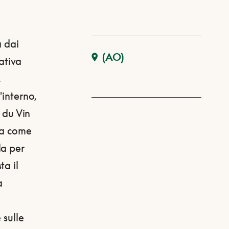
a dai
(AO)
rativa
,
'interno,
e du Vin
ta come
la per
ta il
a
 sulle