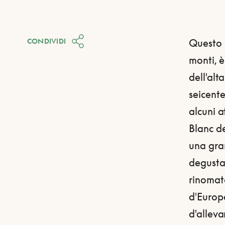
CONDIVIDI
Questo p
monti, è
dell'alt
seicente
alcuni a
Blanc d
una gra
degustaz
rinomato
d'Europa
d'alleva