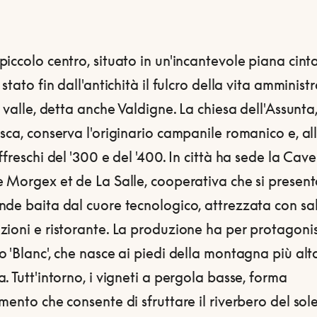
iccolo centro, situato in un'incantevole piana cint
 stato fin dall'antichità il fulcro della vita amminist
a valle, detta anche Valdigne. La chiesa dell'Assunta
sca, conserva l'originario campanile romanico e, all
ffreschi del '300 e del '400. In città ha sede la Cav
e Morgex et de La Salle, cooperativa che si presen
nde baita dal cuore tecnologico, attrezzata con sa
ioni e ristorante. La produzione ha per protagonis
 'Blanc', che nasce ai piedi della montagna più alt
. Tutt'intorno, i vigneti a pergola basse, forma
mento che consente di sfruttare il riverbero del sole