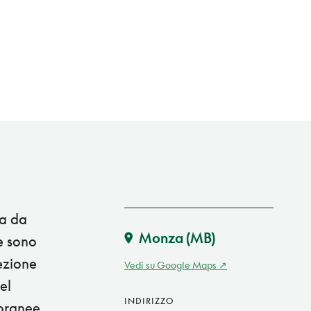
sa da
Monza
(MB)
e sono
lezione
Vedi su Google Maps
el
INDIRIZZO
poranee