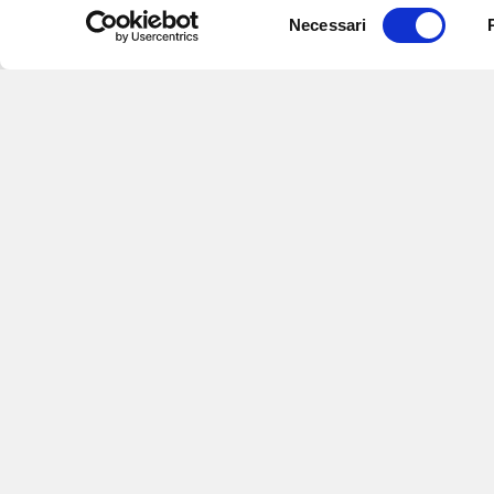
Selezione
Necessari
del
consenso
Iscriviti alle nostre newsletter
per
eventi e aggiornamenti su offert