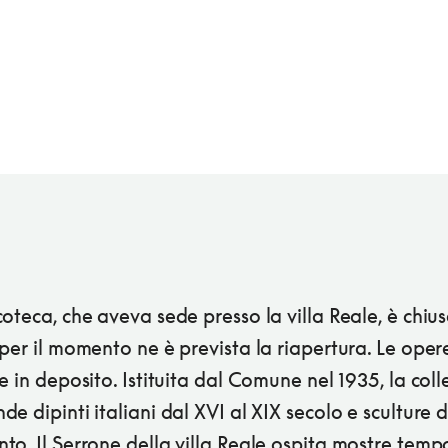
oteca, che aveva sede presso la villa Reale, è chiu
per il momento ne è prevista la riapertura. Le oper
e in deposito. Istituita dal Comune nel 1935, la col
e dipinti italiani dal XVI al XIX secolo e sculture d
to. Il Serrone della villa Reale ospita mostre tem