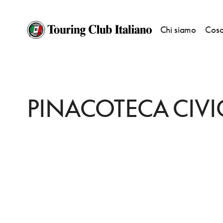
Chi siamo
Cosa
HOME
DESTINAZIONI
MONZA
VEDERE
PINACOTECA CIVICA
PINACOTECA CIVI