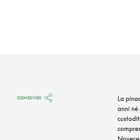
La pinac
CONDIVIDI
anni né 
custodit
comprend
Novecen