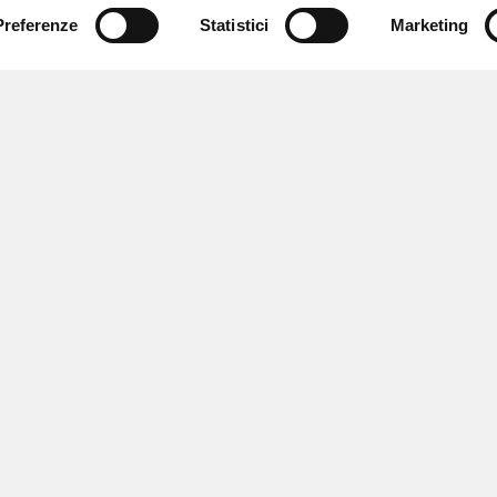
Preferenze
Statistici
Marketing
 ricevere notizie,
e speciali.