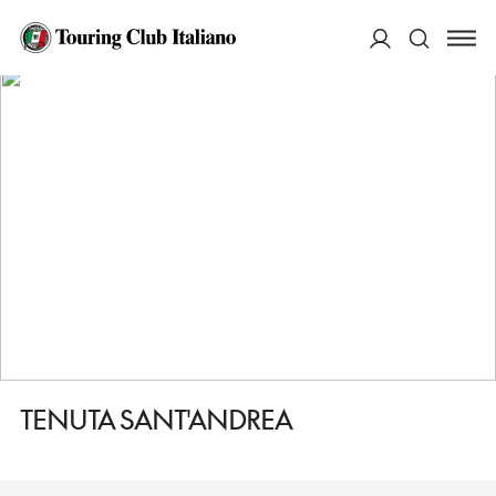
HOME
DESTINAZIONI
MONTORFANO
MANGIARE
TENUTA SANT'ANDREA
ACCEDI
Cerca
TENUTA SANT'ANDREA