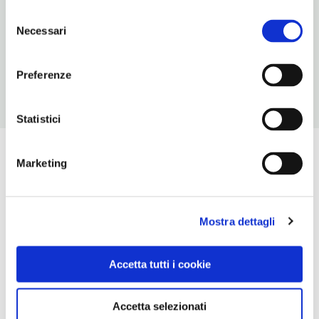
Selezione
NUMERO COPERTI
Necessari
del
200
consenso
Preferenze
Statistici
Marketing
Mostra dettagli
Accetta tutti i cookie
Accetta selezionati