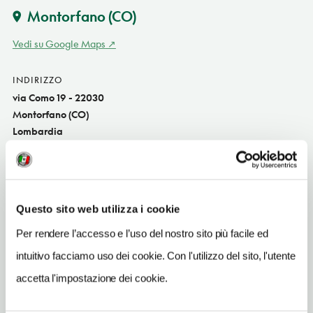
Montorfano
(CO)
Vedi su Google Maps
INDIRIZZO
via Como 19 - 22030
Montorfano (CO)
Lombardia
SITO WEB
www.tenutasantandrea.it
INDIRIZZO EMAIL
Questo sito web utilizza i cookie
info@tenutasantandrea.it
Per rendere l’accesso e l’uso del nostro sito più facile ed
TELEFONO
intuitivo facciamo uso dei cookie. Con l'utilizzo del sito, l'utente
031200220
accetta l'impostazione dei cookie.
TIPO DI CUCINA
classica rivisitata