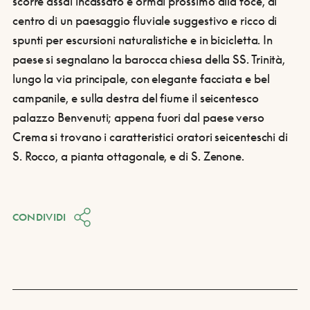
scorre assai incassato e ormai prossimo alla foce, al
centro di un paesaggio fluviale suggestivo e ricco di
spunti per escursioni naturalistiche e in bicicletta. In
paese si segnalano la barocca chiesa della SS. Trinità,
lungo la via principale, con elegante facciata e bel
campanile, e sulla destra del fiume il seicentesco
palazzo Benvenuti; appena fuori dal paese verso
Crema si trovano i caratteristici oratori seicenteschi di
S. Rocco, a pianta ottagonale, e di S. Zenone.
CONDIVIDI