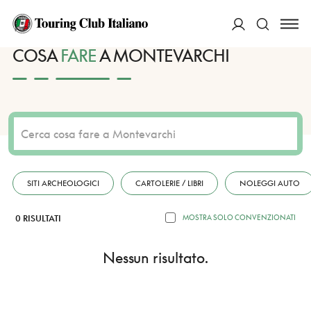
HOME
DESTINAZIONI
MONTEVARCHI
FARE
ACCEDI
COSA
FARE
A MONTEVARCHI
Cerca
SITI ARCHEOLOGICI
CARTOLERIE / LIBRI
NOLEGGI AUTO
0 RISULTATI
MOSTRA SOLO CONVENZIONATI
Nessun risultato.