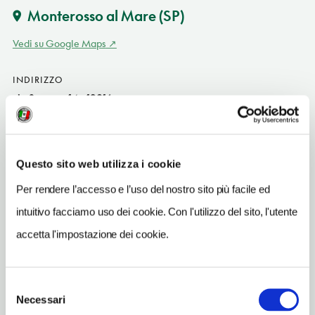
Monterosso al Mare
(SP)
Vedi su Google Maps
INDIRIZZO
via Servano 14 - 19016
Monterosso al Mare (SP)
Liguria IT
SITO WEB
Questo sito web utilizza i cookie
www.begasti.it
Per rendere l’accesso e l’uso del nostro sito più facile ed
INDIRIZZO EMAIL
intuitivo facciamo uso dei cookie. Con l'utilizzo del sito, l'utente
info@begasti.it
accetta l'impostazione dei cookie.
TELEFONO
0187829065-3282294983
Selezione
Necessari
del