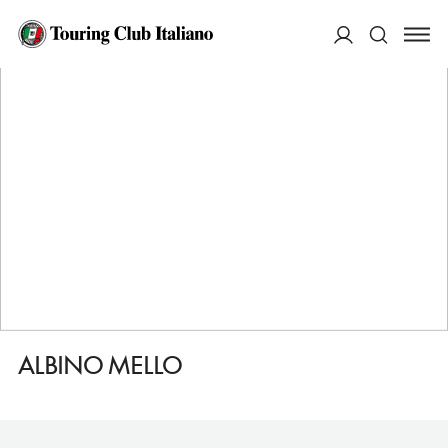
HOME
DESTINAZIONI
MONTERONI DI LECCE
FARE
ALBINO MELLO
ACCEDI
Cerca
ALBINO MELLO