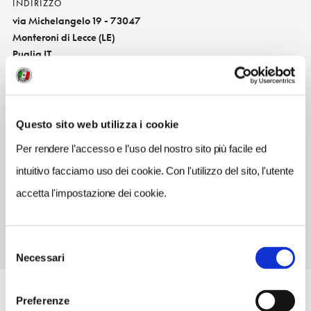
INDIRIZZO
via Michelangelo 19 - 73047
Monteroni di Lecce (LE)
Puglia IT
SITO WEB
www.arredoferro.com
Questo sito web utilizza i cookie
INDIRIZZO EMAIL
albino.mello@virgilio.it
Per rendere l’accesso e l’uso del nostro sito più facile ed
intuitivo facciamo uso dei cookie. Con l'utilizzo del sito, l'utente
TELEFONO
0832321053-3386232424
accetta l'impostazione dei cookie.
Selezione
Necessari
del
consenso
Preferenze