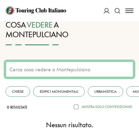
HOME
DESTINAZIONI
MONTEPULCIANO
VEDERE
ACCEDI
COSA
VEDERE
A
MONTEPULCIANO
Cerca
CHIESE
EDIFICI MONUMENTALI
URBANISTICA
MU
0 RISULTATI
MOSTRA SOLO CONVENZIONATI
Nessun risultato.