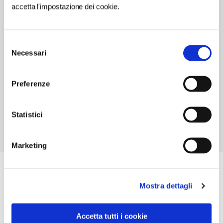
accetta l'impostazione dei cookie.
Montenvers
Selezione
Necessari
del
Vedi su Google Maps
consenso
SITO WEB
Preferenze
www.chamonix.com
Statistici
Marketing
Mostra dettagli
Accetta tutti i cookie