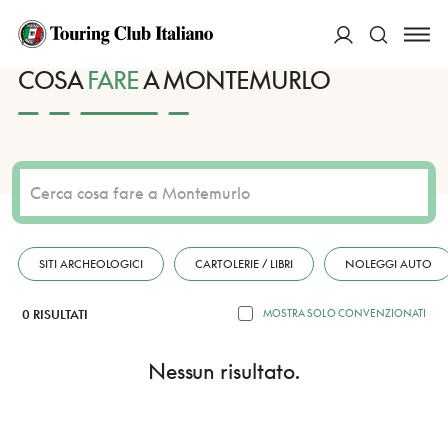
HOME
DESTINAZIONI
MONTEMURLO
FARE
ACCEDI
COSA
FARE
A MONTEMURLO
Cerca
SITI ARCHEOLOGICI
CARTOLERIE / LIBRI
NOLEGGI AUTO
0 RISULTATI
MOSTRA SOLO CONVENZIONATI
Nessun risultato.