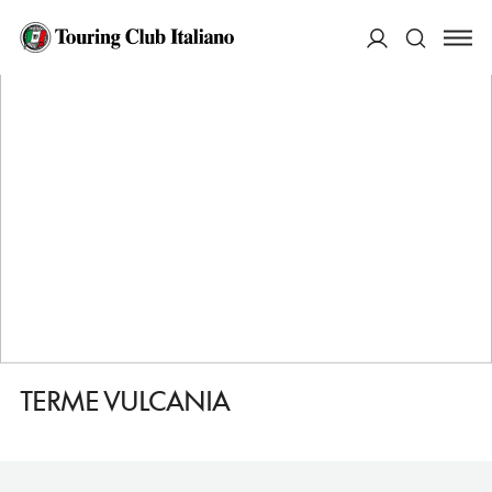
HOME
DESTINAZIONI
MONTEGROTTO TERME
FARE
TERME VULCANIA
ACCEDI
Cerca
TERME VULCANIA