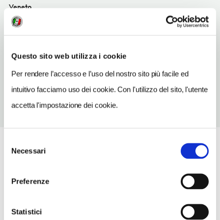
Veneto
INDIRIZZO EMAIL
hotel.vulcania@libero.it
Questo sito web utilizza i cookie
TELEFONO
049793451
Per rendere l’accesso e l’uso del nostro sito più facile ed
intuitivo facciamo uso dei cookie. Con l'utilizzo del sito, l'utente
accetta l'impostazione dei cookie.
Selezione
Necessari
del
consenso
Preferenze
Statistici