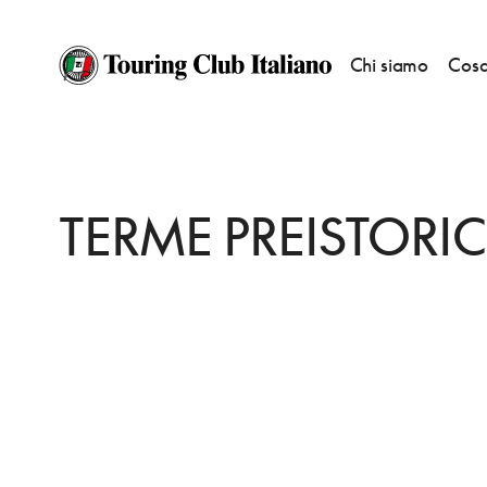
Chi siamo
Cosa
HOME
DESTINAZIONI
MONTEGROTTO TERME
FARE
TERME PREIST
TERME PREISTORI