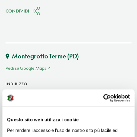
CONDIVIDI
Montegrotto Terme
(PD)
Vedi su Google Maps
INDIRIZZO
via S. Pio X 1 - 35036
Montegrotto Terme (PD)
Veneto IT
SITO WEB
Questo sito web utilizza i cookie
www.hoteltermeimperial.it
Per rendere l’accesso e l’uso del nostro sito più facile ed