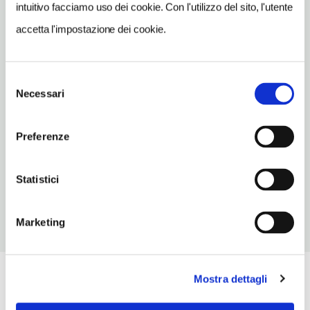
INDIRIZZO EMAIL
intuitivo facciamo uso dei cookie. Con l'utilizzo del sito, l'utente
info@hoteltermeimperial.it
accetta l'impostazione dei cookie.
TELEFONO
0498911688
Selezione
Necessari
NUMERO CAMERE
del
115
consenso
Preferenze
ORARI DI APERTURA
Chiusura: gennaio chiuso seconda metà, febbraio chiuso prima
metà
Statistici
Marketing
Mostra dettagli