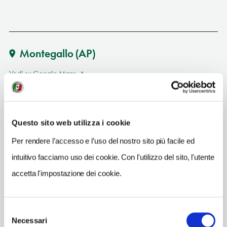
Montegallo
(AP)
Vedi su Google Maps
INDIRIZZO
via A. Caro - 63040
Questo sito web utilizza i cookie
Montegallo (AP)
Marche IT
Per rendere l’accesso e l’uso del nostro sito più facile ed
intuitivo facciamo uso dei cookie. Con l'utilizzo del sito, l'utente
INDIRIZZO EMAIL
info.montegallo@sibillini.net
accetta l'impostazione dei cookie.
TELEFONO
0736807013
Selezione
Necessari
del