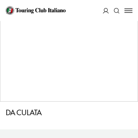
HOME
DESTINAZIONI
MONTEGALDA
MANGIARE
DA CULATA
ACCEDI
Cerca
DA CULATA