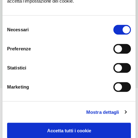
accetta l'impostazione dei cookie.
carne,vicentina
NUMERO COPERTI
Selezione
50
Necessari
del
ORARI DI APERTURA
consenso
Chiusura: luglio chiuso periodo variabile, agosto chiuso periodo
Preferenze
variabile
Statistici
Marketing
Mostra dettagli
Accetta tutti i cookie