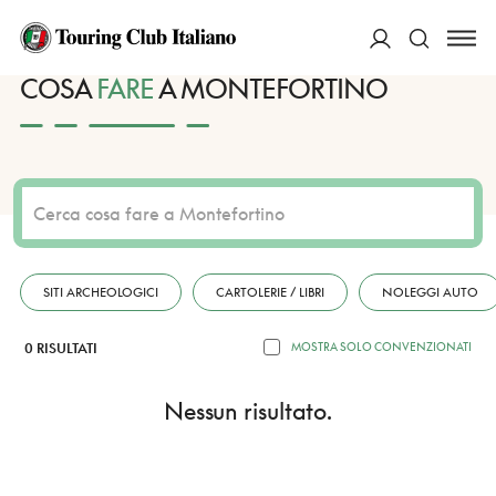
HOME
DESTINAZIONI
MONTEFORTINO
FARE
ACCEDI
COSA
FARE
A MONTEFORTINO
Cerca
SITI ARCHEOLOGICI
CARTOLERIE / LIBRI
NOLEGGI AUTO
0 RISULTATI
MOSTRA SOLO CONVENZIONATI
Nessun risultato.