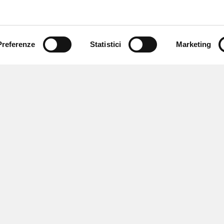
Preferenze
Statistici
Marketing
 ricevere notizie,
e speciali.