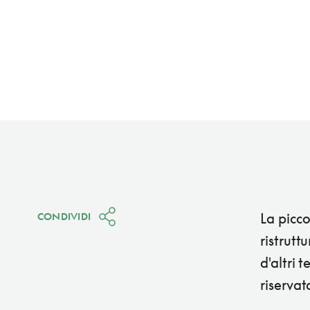
La picco
CONDIVIDI
ristrutt
d'altri 
riservat