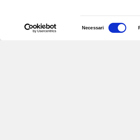
Selezione
Necessari
del
consenso
Iscriviti alle nostre newsletter
per
eventi e aggiornamenti su offert