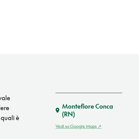
vale
Montefiore Conca
fere
(RN)
 quali è
Vedi su Google Maps