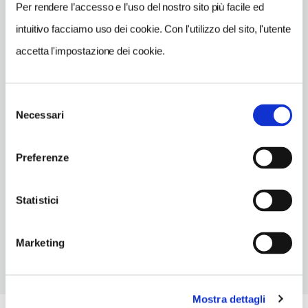
INDIRIZZO EMAIL
Per rendere l’accesso e l’uso del nostro sito più facile ed
info@ristoranteforassiepi.it
intuitivo facciamo uso dei cookie. Con l'utilizzo del sito, l'utente
TELEFONO
accetta l'impostazione dei cookie.
0583229475
TIPO DI CUCINA
Selezione
carne,pesce,toscana,mediterranea
Necessari
del
consenso
NUMERO COPERTI
60
Preferenze
ORARI DI APERTURA
Chiusura: gennaio chiuso periodo variabile, luglio chiuso
Statistici
periodo variabile
Marketing
Mostra dettagli