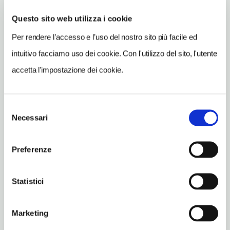
Monte San Savino (AR)
Questo sito web utilizza i cookie
Toscana IT
Per rendere l’accesso e l’uso del nostro sito più facile ed
SITO WEB
intuitivo facciamo uso dei cookie. Con l'utilizzo del sito, l'utente
www.ristorantelaguglia.it
accetta l'impostazione dei cookie.
INDIRIZZO EMAIL
cavigliandrea@libero.it
Selezione
TELEFONO
Necessari
del
0575048477-3337288763
consenso
TIPO DI CUCINA
Preferenze
carne,toscana,pizze
NUMERO COPERTI
Statistici
70
ORARI DI APERTURA
Marketing
Chiusura: ottobre chiuso due settimane centrali