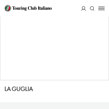
HOME
DESTINAZIONI
MONTE SAN SAVINO
MANGIARE
LA GUGLIA
ACCEDI
Cerca
LA GUGLIA