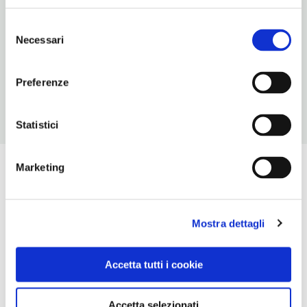
INDIRIZZO EMAIL
musei@comune.monteporziocatone.rm.it
Selezione
Necessari
del
TELEFONO
consenso
0689686503-3207871831
Preferenze
Statistici
Marketing
Mostra dettagli
Accetta tutti i cookie
Accetta selezionati