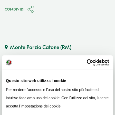
CONDIVIDI
Monte Porzio Catone
(RM)
Vedi su Google Maps
INDIRIZZO
via Vittorio Emanuele II 22/32/46 - 00040
Questo sito web utilizza i cookie
Monte Porzio Catone (RM)
Lazio
Per rendere l’accesso e l’uso del nostro sito più facile ed
intuitivo facciamo uso dei cookie. Con l'utilizzo del sito, l'utente
SITO WEB
www.comune.monteporziocatone.roma.it
accetta l'impostazione dei cookie.