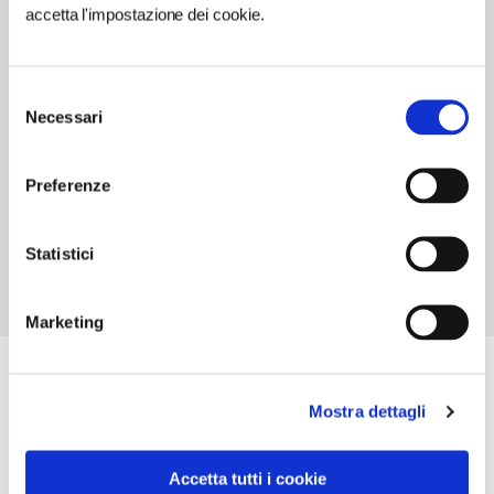
accetta l'impostazione dei cookie.
SITO WEB
www.comune.montaldoscarampi.at.it
Selezione
INDIRIZZO EMAIL
Necessari
del
montaldo.scarampi@ruparpiemonte.it
consenso
TELEFONO
Preferenze
0141953113-0141953040
Statistici
Marketing
Mostra dettagli
Accetta tutti i cookie