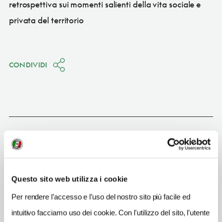
retrospettiva sui momenti salienti della vita sociale e
privata del territorio
CONDIVIDI
Montaldo Scarampi
(AT)
Vedi su Google Maps
Questo sito web utilizza i cookie
INDIRIZZO
via L. Gamba 1 - 14040
Per rendere l’accesso e l’uso del nostro sito più facile ed
Montaldo Scarampi (AT)
intuitivo facciamo uso dei cookie. Con l'utilizzo del sito, l'utente
Piemonte